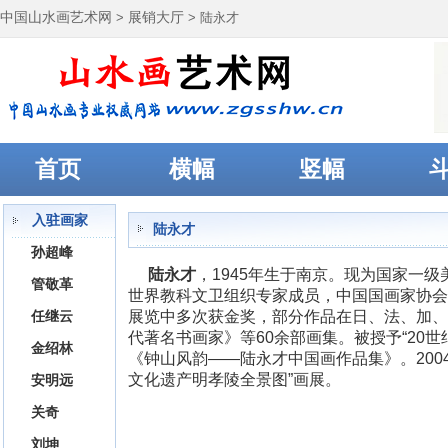
中国山水画艺术网
>
展销大厅
> 陆永才
首页
横幅
竖幅
入驻画家
陆永才
孙超峰
陆永才
，1945年生于南京。现为国家一
管敬革
世界教科文卫组织专家成员，中国国画家协会
任继云
展览中多次获金奖，部分作品在日、法、加、
代著名书画家》等60余部画集。被授予“20
金绍林
《钟山风韵——陆永才中国画作品集》。200
文化遗产明孝陵全景图”画展。
安明远
关奇
刘坤