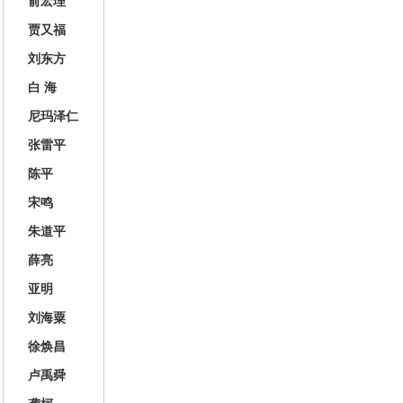
俞宏理
贾又福
刘东方
白 海
尼玛泽仁
张雷平
陈平
宋鸣
朱道平
薛亮
亚明
刘海粟
徐焕昌
卢禹舜