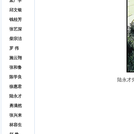
孟广学
邱文银
钱桂芳
张艺深
柴宗洁
罗 伟
施云翔
张和鲁
陈学良
陆永才
徐惠君
陆永才
勇满然
张兴来
林容生