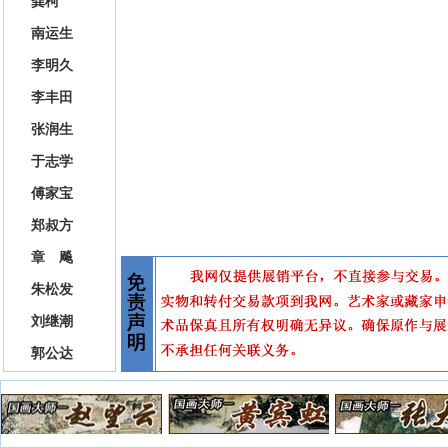
龚柯
南运生
李明久
李丰田
张润生
于志学
傅家宝
郑叔方
章 飚
朱松发
刘继潮
郭公达