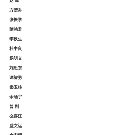
赵 豫
方楚乔
张振学
隋鸿君
李铁生
杜中良
杨明义
刘思东
谭智勇
秦玉柱
余涵宇
曾 刚
么喜江
盛文运