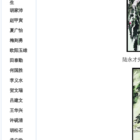
生
胡家沛
赵甲寅
夏广怡
梅则勇
欧阳玉雄
陆永才
田泰勤
何国胜
李义水
贺文瑞
吕建文
王华兴
许砚清
胡松石