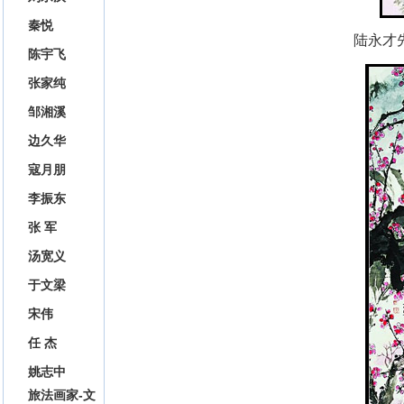
秦悦
陆永才
陈宇飞
张家纯
邹湘溪
边久华
寇月朋
李振东
张 军
汤宽义
于文梁
宋伟
任 杰
姚志中
旅法画家-文