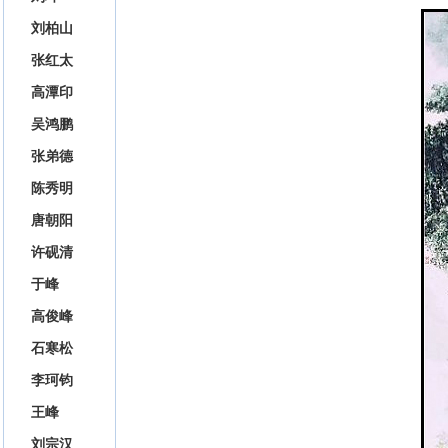
刘柏山
张红太
高潭印
吴鸿鹏
张弟德
陈秀明
唐朝阳
许砚清
于峰
高俊峰
石寒松
李珂钧
王峰
刘宗汉