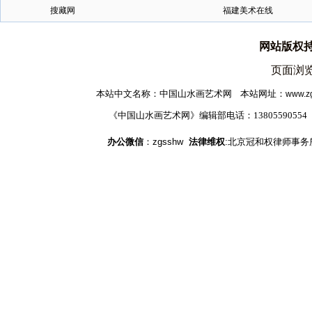
搜藏网
福建美术在线
网站版权
页面浏览
本站中文名称：中国山水画艺术网 本站网址
：
www.z
《中国山水画艺术网》编辑部电话：1380559055
办公微信
：zgsshw
法律维权
:北京冠和权律师事