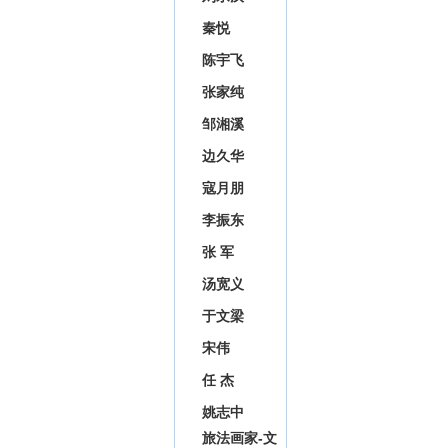
秦悦
陈宇飞
张家纯
邹湘溪
边久华
寇月朋
李振东
张 军
汤宽义
于文梁
宋伟
任 杰
姚志中
旅法画家-文