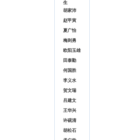
生
胡家沛
赵甲寅
夏广怡
梅则勇
欧阳玉雄
田泰勤
何国胜
李义水
贺文瑞
吕建文
王华兴
许砚清
胡松石