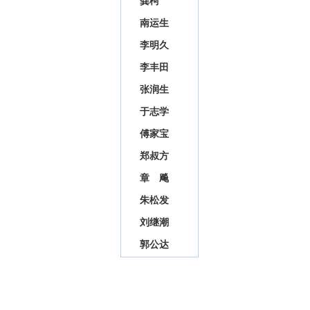
龚柯
南运生
李明久
李丰田
张润生
于志学
傅家宝
郑叔方
章 飚
朱松发
刘继潮
郭公达