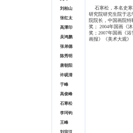
石寒松，本名史寒松
刘柏山
研究院研究生院于志
张红太
院院长，中国画院特
奖； 2004年国画
高潭印
奖；2007年国画《
吴鸿鹏
画报》《美术大观》
张弟德
陈秀明
唐朝阳
许砚清
于峰
高俊峰
石寒松
李珂钧
王峰
刘宗汉