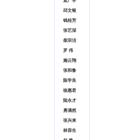
孟广学
邱文银
钱桂芳
张艺深
柴宗洁
罗 伟
施云翔
张和鲁
陈学良
徐惠君
陆永才
勇满然
张兴来
林容生