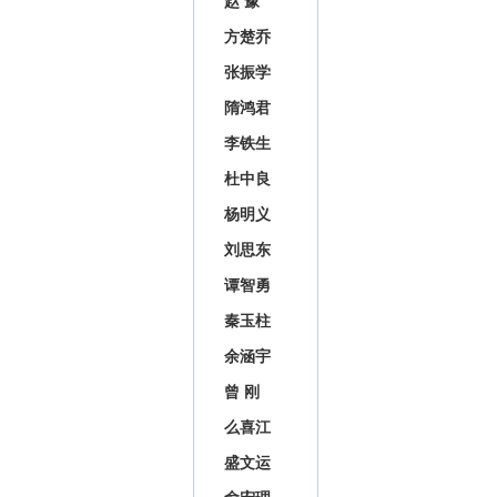
赵 豫
方楚乔
张振学
隋鸿君
李铁生
杜中良
杨明义
刘思东
谭智勇
秦玉柱
余涵宇
曾 刚
么喜江
盛文运