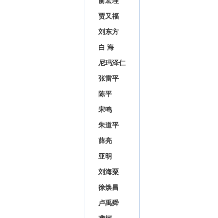
俞宏理
贾又福
刘东方
白 海
尼玛泽仁
张雷平
陈平
宋鸣
朱道平
薛亮
亚明
刘海粟
徐焕昌
卢禹舜