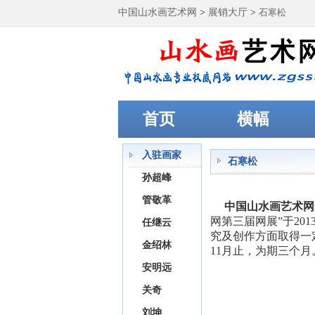
中国山水画艺术网
>
展销大厅
> 石寒松
首页
横幅
入驻画家
石寒松
孙超峰
管敬革
中国山水画艺术网
网第三届网展”于2
任继云
究及创作方面取得一定
金绍林
11月止，为期三个月
安明远
关奇
刘坤