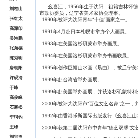
幺喜江，1956年生于沈阳，祖籍吉林
刘柏山
市政协委员，辽宁省美术家协会理事。
张红太
1990年被评为沈阳青年“十佳”画家之一。
高潭印
1991年4月赴日本札幌市举办个人画展。
吴鸿鹏
1993年在美国洛杉矶蒙市举办画展。
张弟德
1994年在美国洛杉矶蒙市举办书画联展。
陈秀明
1995年创作巨幅山水画《晨曲》，被辽宁美
唐朝阳
许砚清
1999年赴台湾省举办画展。
于峰
1999年赴美国举办画展，并获洛杉矶蒙特
高俊峰
2000年被评为沈阳市“百位文艺名家”之一
石寒松
1992年由香港乐斯国际出版发行《幺喜江山
李珂钧
王峰
2000年获第二届沈阳市中青年“德艺双馨”文
刘宗汉