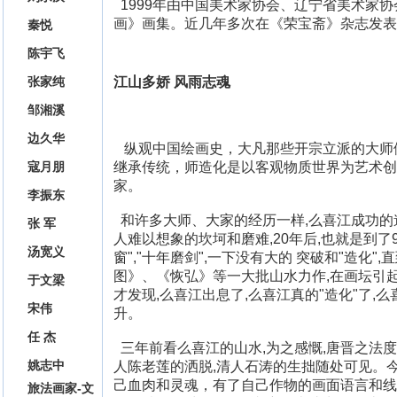
1999年由中国美术家协会、辽宁省美术家
画》画集。近几年多次在《荣宝斋》杂志发表
秦悦
陈宇飞
江山多娇
风雨志魂
张家纯
邹湘溪
边久华
纵观中国绘画史，大凡那些开宗立派的大师
继承传统，师造化是以客观物质世界为艺术创
寇月朋
家。
李振东
和许多大师、大家的经历一样,么喜江成功的道路
张 军
人难以想象的坎坷和磨难,20年后,也就是到了90
汤宽义
窗","十年磨剑",一下没有大的 突破和"造化"
图》、《恢弘》等一大批山水力作,在画坛引
于文梁
才发现,么喜江出息了,么喜江真的"造化"了,
宋伟
升。
任 杰
三年前看么喜江的山水,为之感慨,唐晋之法度
姚志中
人陈老莲的洒脱,清人石涛的生拙随处可见。
己血肉和灵魂，有了自己作物的画面语言和线条
旅法画家-文