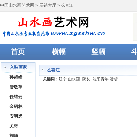
中国山水画艺术网
>
展销大厅
> 么喜江
首页
横幅
竖幅
入驻画家
么喜江
孙超峰
关键词
：辽宁 山水画 院长 沈阳青年 赏析
管敬革
任继云
金绍林
安明远
关奇
刘坤