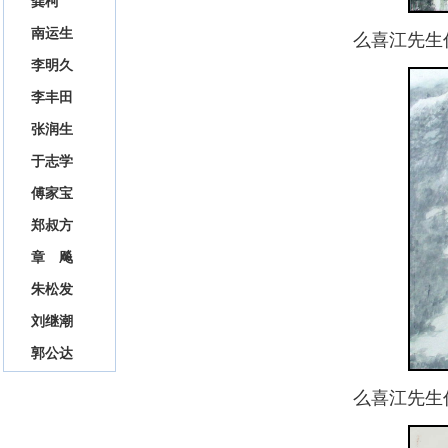
龚柯
南运生
么喜江先生
李明久
李丰田
张润生
于志学
傅家宝
郑叔方
章 飚
朱松发
刘继潮
郭公达
么喜江先生