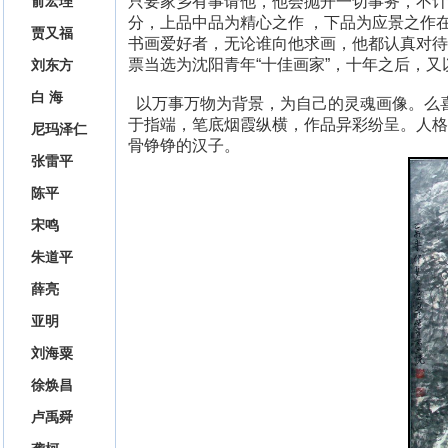
只要家乡有事请他，他会抛开一切事务，不计
俞宏理
分，上品中品为精心之作 ，下品为应景之作
贾又福
书画爱好者，无论谁向他求画，他都认真对待，
票当选为沈阳青年“十佳画家”，十年之后，又
刘东方
白 海
以万事万物为背景，为自己的灵魂画像。么
于指端，笔底烟霞纵横，作品异彩纷呈。人格
尼玛泽仁
骨铮铮的汉子。
张雷平
陈平
宋鸣
朱道平
薛亮
亚明
刘海粟
徐焕昌
卢禹舜