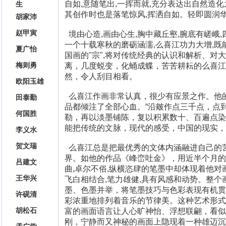
自如,意随笔出,一挥而就,充分表达出自然造
生
其创作时也是落笔惊风,挥洒自如。轻即圆润
胡家沛
赵甲寅
境由心造,画由心生,胸中藏丘壑,腕底有嵯峨
一个十载寒秋的磨砺涵濡,么喜江功力大增,既
夏广怡
国画的"宗",将对传统经典的认识和解析、对
梅则勇
离，几度蜕变，化蛹成蝶，苦苦耕耘的么喜江
然，令人刮目相看。
欧阳玉雄
么喜江作画非常认真，很少有应景之作。他的
田泰勤
品都倾注了全部心血。“沿皴作点三千点，点
何国胜
勒，再以淡墨铺陈，复以积累数十、百遍点染、
能把传统的文脉，现代的感受，中国的现实，
李义水
贺文瑞
么喜江总是把最优秀的文体内涵融进自己的
界。如他的作品《峰峦吐金》，用近半个月的时
吕建文
曲,卓尔不俗,纵横恣肆的笔墨中却体现着他对
王华兴
飞白相结合,笔力雄健,具有风感和动势。整个
墨、色墨并举，将笔墨技巧与色彩表现有机贯
许砚清
彩浓重地排列着音乐的节律美。这种艺术形式
胡松石
富的画面语言让人心旷神怡、浮想联翩，看似
刚，宁静而又神秘的画面上隐现着一种雄迈沉