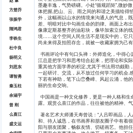
赵 豫
墨趣丰逸，气势磅礴。小处“循规蹈矩”,微妙微
方楚乔
体把握,把山、云、雨之间的和谐之美描绘得
外，这幅画以山水的情境来沟通人的气息，既
张振学
差、明暗对比中勾画生命的韵律。画面上布出
隋鸿君
像康定斯基整齐的油彩块，像毕加索立体的线
境……这个空间人民生活不是现实中的，它只
李铁生
尚未来得及拍照存念，就被一收藏家拥为己有
杜中良
书画评论中有句口头禅：外师造化，中得心源
杨明义
江总是把学习和思考结合起来，把理论和实际
重其他方面学养的积淀,尤其于书法用功颇勤
刘思东
一起研讨、交流，从不放过任何学习的机会.感
谭智勇
下若有神助，笔下山峦叠嶂、风起云涌，他的
丽的生命交响。
秦玉柱
余涵宇
中国画是一种文化修养，更是一种人格和生
露。观赏么喜江的作品，往往被他的精神、气
曾 刚
么喜江
著名艺术大师潘天寿曾说：“人吕即画品，人品
和、待人诚恳，在书画界和朋友圈子中有着很
盛文运
阳与朋友团聚，畅叙友情、切磋画艺。他担任