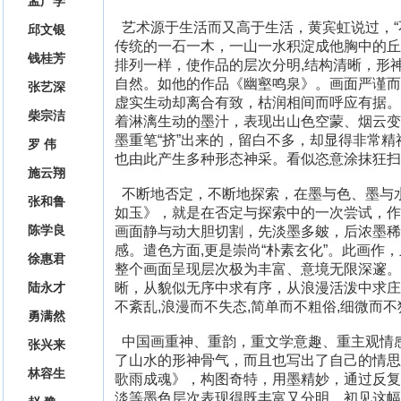
孟广学
艺术源于生活而又高于生活，黄宾虹说过，“
邱文银
传统的一石一木，一山一水积淀成他胸中的丘
钱桂芳
排列一样，使作品的层次分明,结构清晰，形
自然。如他的作品《幽壑鸣泉》。画面严谨而
张艺深
虚实生动却离合有致，枯润相间而呼应有据。
柴宗洁
着淋漓生动的墨汁，表现出山色空蒙、烟云变
墨重笔“挤”出来的，留白不多，却显得非常
罗 伟
也由此产生多种形态神采。看似恣意涂抹狂扫
施云翔
不断地否定，不断地探索，在墨与色、墨与水
张和鲁
如玉》，就是在否定与探索中的一次尝试，作
陈学良
画面静与动大胆切割，先淡墨多皴，后浓墨稀
感。遣色方面,更是崇尚“朴素玄化”。此画作
徐惠君
整个画面呈现层次极为丰富、意境无限深邃。
晰，从貌似无序中求有序，从浪漫活泼中求庄重
陆永才
不紊乱,浪漫而不失态,简单而不粗俗,细微而
勇满然
中国画重神、重韵，重文学意趣、重主观情感
张兴来
了山水的形神骨气，而且也写出了自己的情思
林容生
歌雨成魂》，构图奇特，用墨精妙，通过反复皴
淡等墨色层次表现得既丰富又分明。初见这幅