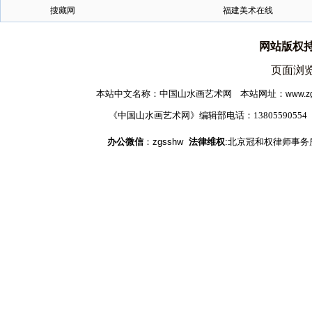
搜藏网
福建美术在线
网站版权
页面浏览
本站中文名称：中国山水画艺术网 本站网址
：
www.z
《中国山水画艺术网》编辑部电话：1380559055
办公微信
：zgsshw
法律维权
:北京冠和权律师事