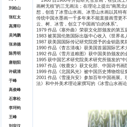
1960 自1960年开始研究雪景画，在技
画树无枝”的三无画法；在理论上提出“南黑北
刘柏山
想，创造了冰雪山水画。冰雪山水画以其特有
张红太
传统中国水墨画一千多年来不能直接画雪更不
云、树、冰雪，创立了中国画“白的体系”。
高潭印
1979 作品《塞外曲》荣获文化部颁发的第
吴鸿鹏
1983 被英国伦敦国际出版中心收入《世界名
1987 获美国国际传记研究院授予的金钥匙
张弟德
1990 作品《杳古清魂》获美国首届国际艺
陈秀明
1992 作品《雪月送粮图》获中国美协颁发的
1995 获中国艺术研究院美术研究所颁发的“
唐朝阳
1997 作品《牧鹿女》获文化部、中国诗书
许砚清
1999 作品《北国风光》被中国历史博物馆征
2001 作品《雪漫兴安》参加百年中国画
于峰
法》和中外美术理论家撰写的《冰雪山水画论
高俊峰
石寒松
李珂钧
王峰
刘宗汉