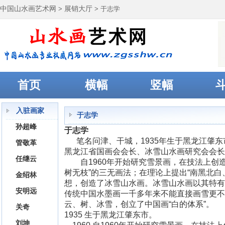
中国山水画艺术网
>
展销大厅
> 于志学
首页
横幅
竖幅
入驻画家
于志学
孙超峰
于志学
笔名问津、干城，1935年生于黑龙江肇东
管敬革
黑龙江省国画会会长、冰雪山水画研究会会长
任继云
自1960年开始研究雪景画，在技法上创造
树无枝”的三无画法；在理论上提出“南黑北白
金绍林
想，创造了冰雪山水画。冰雪山水画以其特有
安明远
传统中国水墨画一千多年来不能直接画雪更不
云、树、冰雪，创立了中国画“白的体系”。
关奇
1935 生于黑龙江肇东市。
刘坤