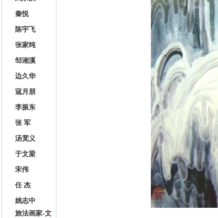
秦悦
陈宇飞
张家纯
邹湘溪
边久华
寇月朋
李振东
张 军
汤宽义
于文梁
宋伟
任 杰
姚志中
旅法画家-文