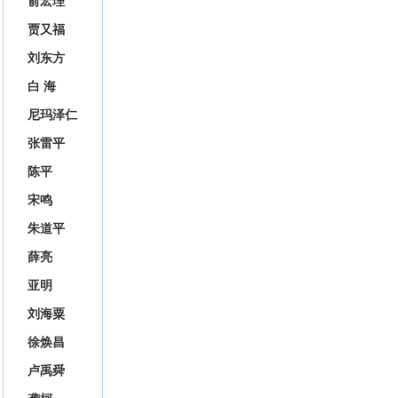
俞宏理
贾又福
刘东方
白 海
尼玛泽仁
张雷平
陈平
宋鸣
朱道平
薛亮
亚明
刘海粟
徐焕昌
卢禹舜