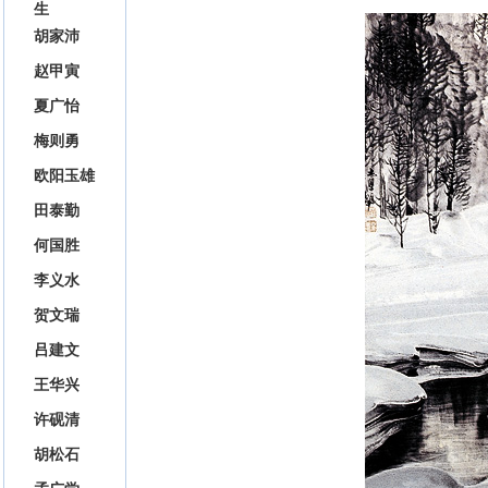
生
胡家沛
赵甲寅
夏广怡
梅则勇
欧阳玉雄
田泰勤
何国胜
李义水
贺文瑞
吕建文
王华兴
许砚清
胡松石