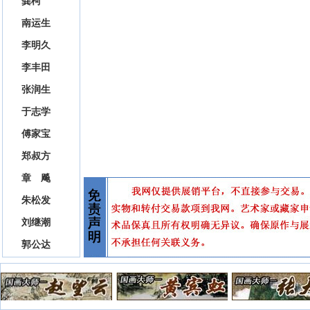
龚柯
南运生
李明久
李丰田
张润生
于志学
傅家宝
郑叔方
章 飚
朱松发
刘继潮
郭公达