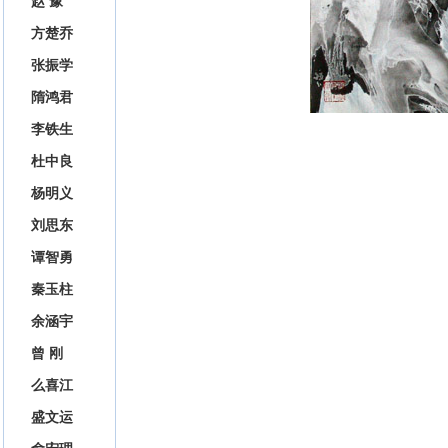
赵 豫
方楚乔
张振学
隋鸿君
李铁生
杜中良
杨明义
刘思东
谭智勇
秦玉柱
余涵宇
曾 刚
么喜江
盛文运