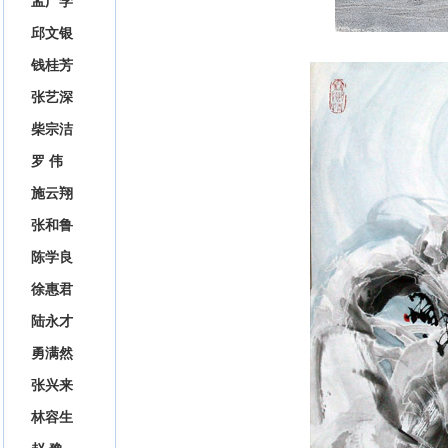
孟广学
邱文银
钱桂芳
张艺深
柴宗洁
罗 伟
施云翔
张和鲁
陈学良
徐惠君
陆永才
勇满然
张兴来
林容生