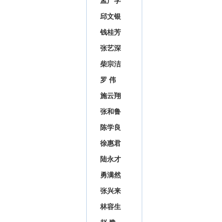
孟广学
邱文银
钱桂芳
张艺深
柴宗洁
罗 伟
施云翔
张和鲁
陈学良
徐惠君
陆永才
勇满然
张兴来
林容生