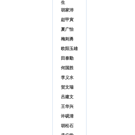
生
胡家沛
赵甲寅
夏广怡
梅则勇
欧阳玉雄
田泰勤
何国胜
李义水
贺文瑞
吕建文
王华兴
许砚清
胡松石