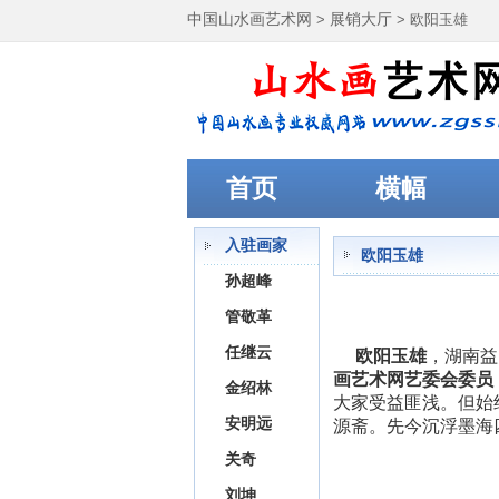
中国山水画艺术网
>
展销大厅
> 欧阳玉雄
首页
横幅
入驻画家
欧阳玉雄
孙超峰
管敬革
任继云
欧阳玉雄
，湖南益
画艺术网艺委会委员
金绍林
大家受益匪浅。但始
安明远
源斋。先今沉浮墨海
关奇
刘坤