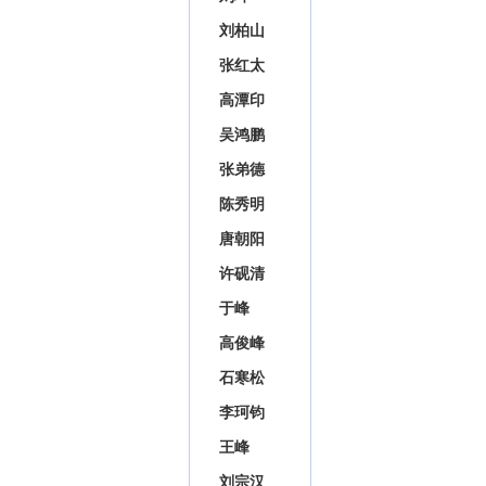
刘柏山
张红太
高潭印
吴鸿鹏
张弟德
陈秀明
唐朝阳
许砚清
于峰
高俊峰
石寒松
李珂钧
王峰
刘宗汉