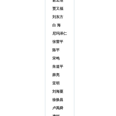
俞宏理
贾又福
刘东方
白 海
尼玛泽仁
张雷平
陈平
宋鸣
朱道平
薛亮
亚明
刘海粟
徐焕昌
卢禹舜