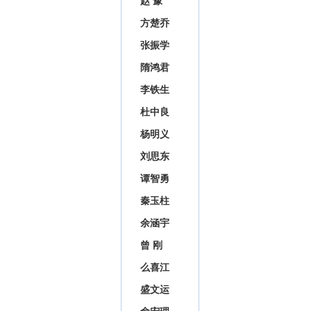
赵 豫
方楚乔
张振学
隋鸿君
李铁生
杜中良
杨明义
刘思东
谭智勇
秦玉柱
余涵宇
曾 刚
么喜江
盛文运