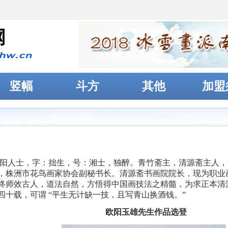
竖幅
斗方
其他
加盟
阳人士，字：拙生，号：湘士，独醉。青竹斋主，清源斋主人，
，株洲市花鸟画家协会副秘书长。清源斋书画院院长，现为职业
终师效古人，道法自然，方悟得中国画技法之精髓，为求正本清
四十载，可谓 “平生无计缺一技，且写青山换酒钱。”
欧阳玉雄先生作品选登