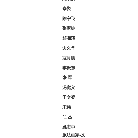
秦悦
陈宇飞
张家纯
邹湘溪
边久华
寇月朋
李振东
张 军
汤宽义
于文梁
宋伟
任 杰
姚志中
旅法画家-文