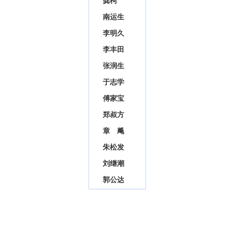
龚柯
南运生
李明久
李丰田
张润生
于志学
傅家宝
郑叔方
章 飚
朱松发
刘继潮
郭公达