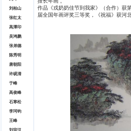
擅长年画 。
作品《戎奶奶佳节到我家》（合作）获
刘柏山
届全国年画评奖三等奖，《祝福》获河北
张红太
高潭印
吴鸿鹏
张弟德
陈秀明
唐朝阳
许砚清
于峰
高俊峰
石寒松
李珂钧
王峰
刘宗汉