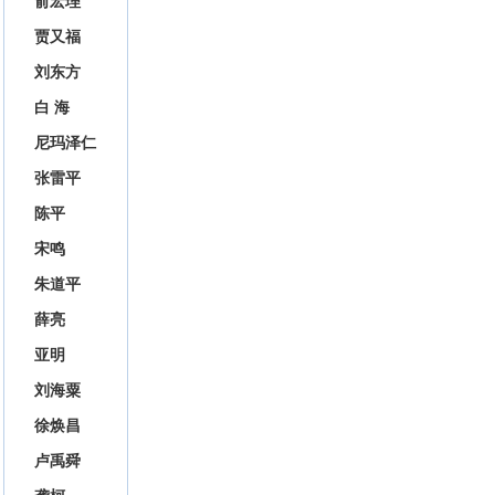
俞宏理
贾又福
刘东方
白 海
尼玛泽仁
张雷平
陈平
宋鸣
朱道平
薛亮
亚明
刘海粟
徐焕昌
卢禹舜