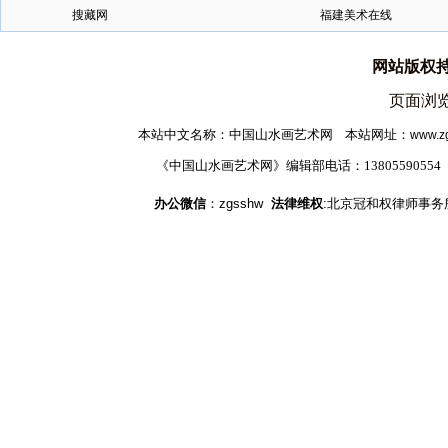
搜藏网
福建美术在线
网站版权
页面浏览
本站中文名称：中国山水画艺术网 本站网址
：
www.z
《中国山水画艺术网》编辑部电话：1380559055
办公微信
：zgsshw
法律维权
:北京冠和权律师事