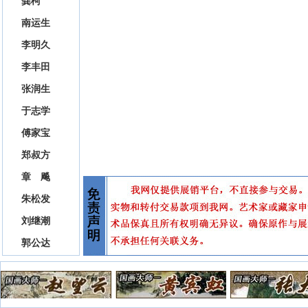
龚柯
南运生
李明久
李丰田
张润生
于志学
傅家宝
郑叔方
章 飚
朱松发
刘继潮
郭公达