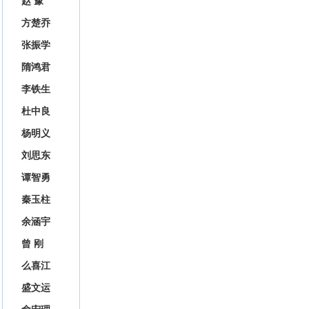
赵 豫
方楚乔
张振学
隋鸿君
李铁生
杜中良
杨明义
刘思东
谭智勇
秦玉柱
余涵宇
曾 刚
么喜江
盛文运