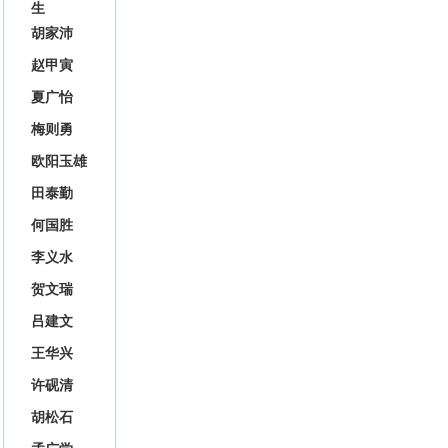
生
胡家沛
赵甲寅
夏广怡
梅则勇
欧阳玉雄
田泰勤
何国胜
李义水
贺文瑞
吕建文
王华兴
许砚清
胡松石