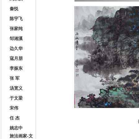
秦悦
陈宇飞
张家纯
邹湘溪
边久华
寇月朋
李振东
张 军
汤宽义
于文梁
宋伟
任 杰
姚志中
旅法画家-文