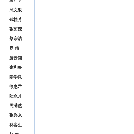
孟广学
邱文银
钱桂芳
张艺深
柴宗洁
罗 伟
施云翔
张和鲁
陈学良
徐惠君
陆永才
勇满然
张兴来
林容生