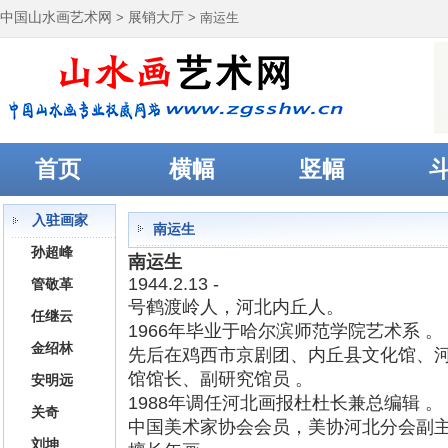
中国山水画艺术网
>
展销大厅
> 南运生
首页
横幅
竖幅
入驻画家
南运生
孙超峰
南运生
1944.2.13 -
管敬革
号鹤渡岭人，河北内丘人。
任继云
1966年毕业于哈尔滨师范学院艺术系 。
金绍林
先后在鸡西市京剧团、内丘县文化馆、
馆馆长、副研究馆员 。
安明远
1988年调任河北画报杜杜长兼总编辑 。
关奇
中国美术家协会会员，美协河北分会副主
刘坤