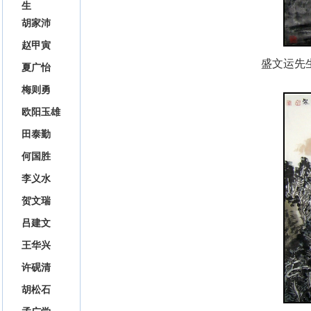
生
胡家沛
赵甲寅
盛文运
先
夏广怡
梅则勇
欧阳玉雄
田泰勤
何国胜
李义水
贺文瑞
吕建文
王华兴
许砚清
胡松石