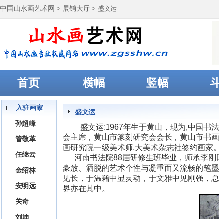
中国山水画艺术网
>
展销大厅
> 盛文运
首页
横幅
竖幅
入驻画家
盛文运
孙超峰
盛文运:1967年生于黄山，现为,中国
会主席，黄山市篆刻研究会会长，黄山市书画
管敬革
画研究院一级美术师,大美术杂志社签约画家
任继云
河南书法院88届研修生班毕业，师承李刚
豪放、洒脱的艺术个性与凝重而又流畅的笔墨
金绍林
见长，于温籍中显灵动，于文雅中见刚强，总
安明远
界亦在其中。
关奇
刘坤