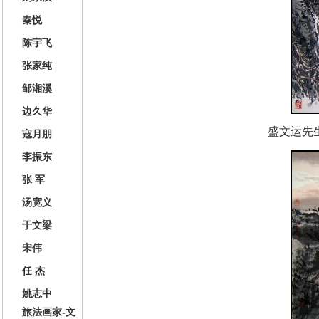
秦悦
陈宇飞
张家纯
邹湘溪
边久华
盛文运
先
寇月朋
李振东
张 军
汤宽义
于文梁
宋伟
任 杰
姚志中
旅法画家-文