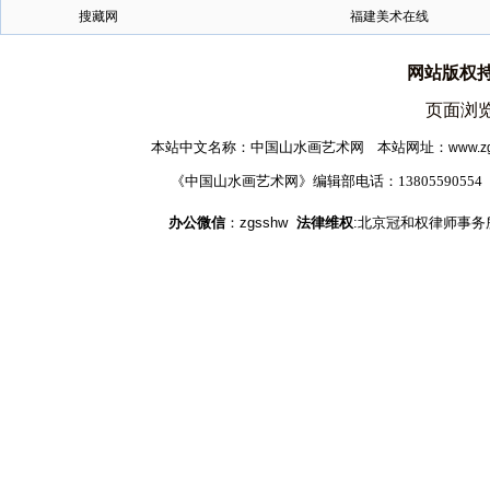
搜藏网
福建美术在线
网站版权
页面浏览
本站中文名称：中国山水画艺术网 本站网址
：
www.z
《中国山水画艺术网》编辑部电话：1380559055
办公微信
：zgsshw
法律维权
:北京冠和权律师事