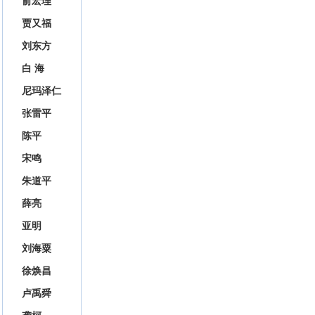
俞宏理
贾又福
刘东方
白 海
尼玛泽仁
张雷平
陈平
宋鸣
朱道平
薛亮
亚明
刘海粟
徐焕昌
卢禹舜