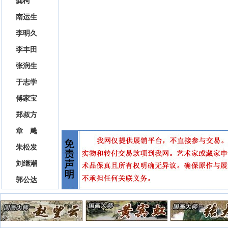
龚柯
南运生
李明久
李丰田
张润生
于志学
傅家宝
郑叔方
章 飚
朱松发
刘继潮
郭公达