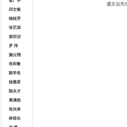
孟广学
盛文运
先
邱文银
钱桂芳
张艺深
柴宗洁
罗 伟
施云翔
张和鲁
陈学良
徐惠君
陆永才
勇满然
张兴来
林容生