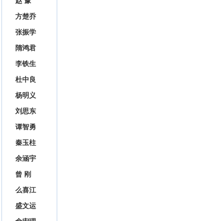
赵 豫
方楚乔
张振学
隋鸿君
李铁生
杜中良
杨明义
刘思东
谭智勇
秦玉柱
余涵宇
曾 刚
么喜江
盛文运