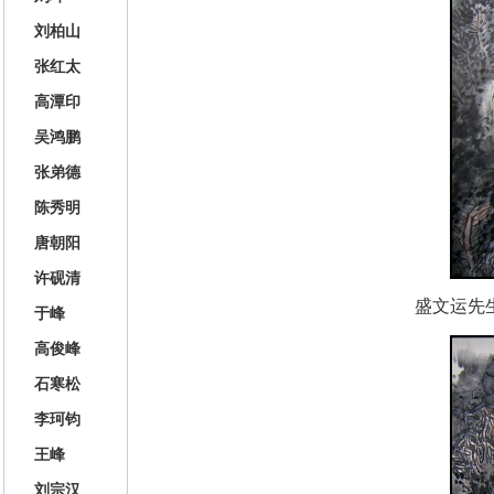
刘柏山
张红太
高潭印
吴鸿鹏
张弟德
陈秀明
唐朝阳
许砚清
盛文运
先
于峰
高俊峰
石寒松
李珂钧
王峰
刘宗汉